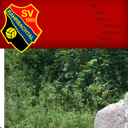
Home
Senioren
1. Mannschaft
2. Mannschaft
Altliga
Junioren
A-Junioren
B-Junioren
C-Junioren
D-Junioren
E-Junioren
F-Junioren
G-Junioren
B-Juniorinnen
C-Juniorinnen
D-Juniorinnen
F+B Kurse
Sportpark