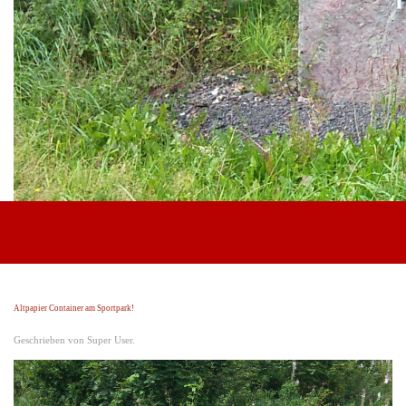
Anfahrt
Vereinsheim
Verein
Der Verein
Vorstand
Beirat
Schiedsrichter
Mitgliedschaft
Partner werden
Downloadbereich
Altpapier Container am Sportpark!
Geschrieben von Super User.