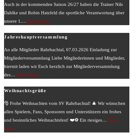
Auch in der kommenden Saison 26/27 haben die Trainer Nils
Dahlke und Robin Hatzfeld die sportliche Verantwortung über
unsere 1.
…
Read More
Jahreshauptversammlung
An alle Mitglieder Rahrbachtal, 07.03.2026 Einladung zur
Mitgliederversammlung Liebe Mitgliederinnen und Mitglieder,
hiermit laden wir Euch herzlich zur Mitgliederversammlung
des
…
Read More
Weihnachtsgrüße
🎅 Frohe Weihnachten vom SV Rahrbachtal! 🎄 Wir wünschen
allen Spielern, Fans, Sponsoren und Unterstützern ein frohes
und besinnliches Weihnachtsfest! ❤️⚽ Ein riesiges
…
Read
More