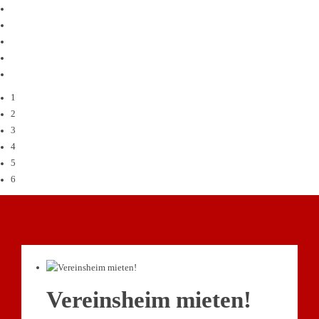
1
2
3
4
5
6
Vereinsheim mieten!