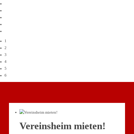
1
2
3
4
5
6
Vereinsheim mieten!