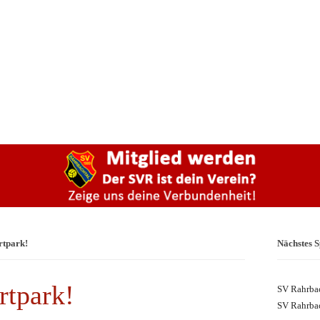
rtpark!
Nächstes S
rtpark!
SV Rahrbac
SV Rahrbac