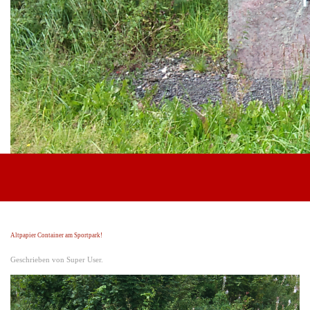
Anfahrt
Vereinsheim
Verein
Der Verein
Vorstand
Beirat
Schiedsrichter
Mitgliedschaft
Partner werden
Downloadbereich
Altpapier Container am Sportpark!
Geschrieben von Super User.