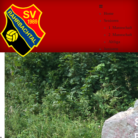
Home
Senioren
1. Mannschaft
2. Mannschaft
Altliga
Junioren
A-Junioren
B-Junioren
C-Junioren
D-Junioren
E-Junioren
F-Junioren
G-Junioren
B-Juniorinnen
C-Juniorinnen
D-Juniorinnen
F+B Kurse
Sportpark