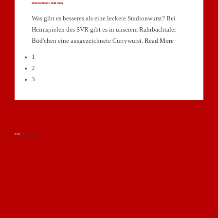
Rahrbachtaler Büd'chen
Was gibt es besseres als eine leckere Stadionwurst? Bei
Heimspielen des SVR gibt es in unserem Rahrbachtaler
Büd'chen eine ausgezeichnete Currywurst.
Read More
1
2
3
SVR
bei Facebook...