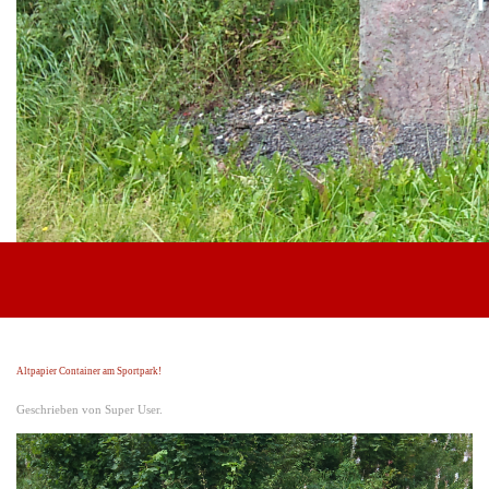
Anfahrt
Vereinsheim
Verein
Der Verein
Vorstand
Beirat
Schiedsrichter
Mitgliedschaft
Partner werden
Downloadbereich
Altpapier Container am Sportpark!
Geschrieben von Super User.