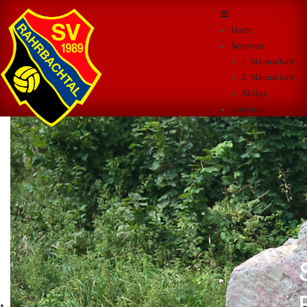
Home
Senioren
1. Mannschaft
2. Mannschaft
Altliga
Junioren
A-Junioren
B-Junioren
C-Junioren
D-Junioren
E-Junioren
F-Junioren
G-Junioren
B-Juniorinnen
C-Juniorinnen
D-Juniorinnen
F+B Kurse
Sportpark