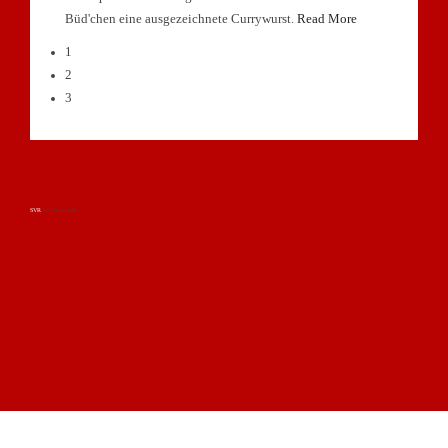
Büd'chen eine ausgezeichnete Currywurst.
Read More
1
2
3
SVR
bei Facebook...