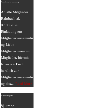
Jahreshauptversammlung
An alle Mitglieder
Rahrbachtal,
07.03.2026
Einladung zur
Mitgliederversammlu
ng Liebe
Mitgliederinnen und
Mitglieder, hiermit
laden wir Euch
herzlich zur
Mitgliederversammlu
ng des
…
Read More
Weihnachtsgrüße
🎅 Frohe