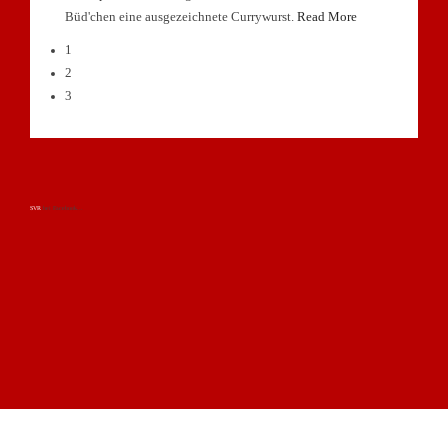
Büd'chen eine ausgezeichnete Currywurst.
Read More
1
2
3
SVR
bei Facebook...