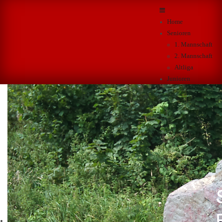
Home
Senioren
1. Mannschaft
2. Mannschaft
Altliga
Junioren
A-Junioren
B-Junioren
C-Junioren
D-Junioren
E-Junioren
F-Junioren
G-Junioren
B-Juniorinnen
C-Juniorinnen
D-Juniorinnen
F+B Kurse
Sportpark