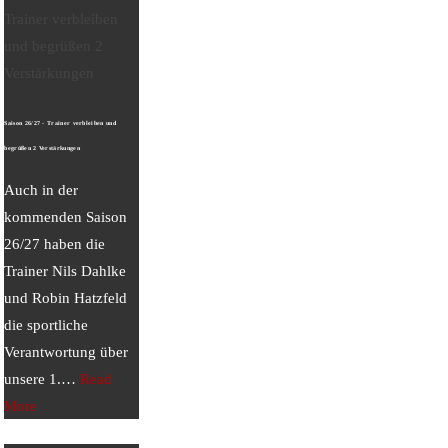
Saison 26/27 - Trainer verbleiben und
begrüßen 2 Verstärkungen
Auch in der
kommenden Saison
26/27 haben die
Trainer Nils Dahlke
und Robin Hatzfeld
die sportliche
Verantwortung über
unsere 1.
…
Read
More