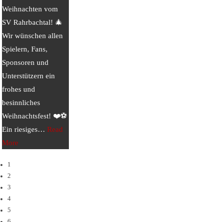
Weihnachten vom
SV Rahrbachtal! 🎄
Wir wünschen allen
Spielern, Fans,
Sponsoren und
Unterstützern ein
frohes und
besinnliches
Weihnachtsfest! ❤️⚽
Ein riesiges
…
Read
More
1
2
3
4
5
6